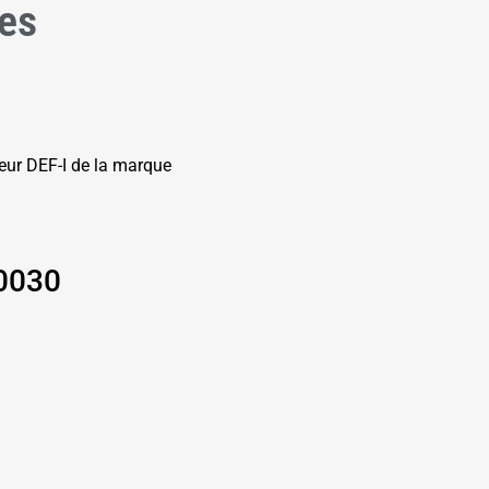
des
teur DEF-I de la marque
 0030