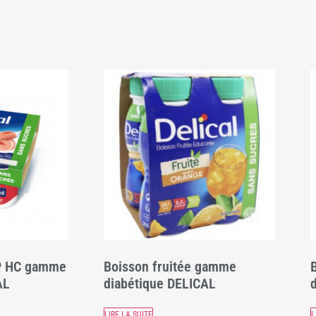
P HC gamme
Boisson fruitée gamme
AL
diabétique DELICAL
d
LIRE LA SUITE
L