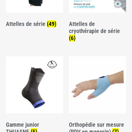
Attelles de série
(49)
Attelles de
cryothérapie de série
(6)
Gamme junior
Orthopédie sur mesure
THUASNE
(5)
(RDV en magasin)
(7)