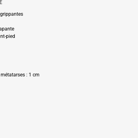
E
agrippantes
rapante
ant-pied
 métatarses : 1 cm