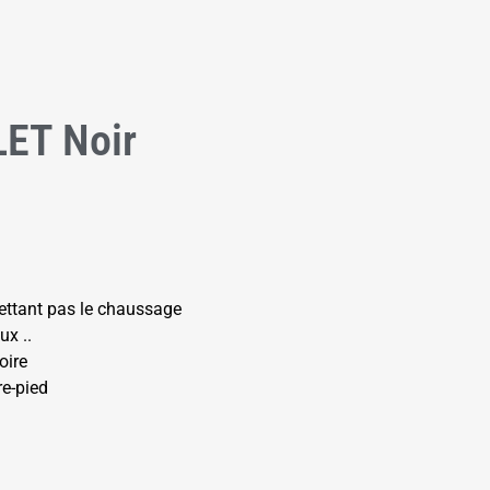
ET Noir
ettant pas le chaussage
ux ..
oire
re-pied