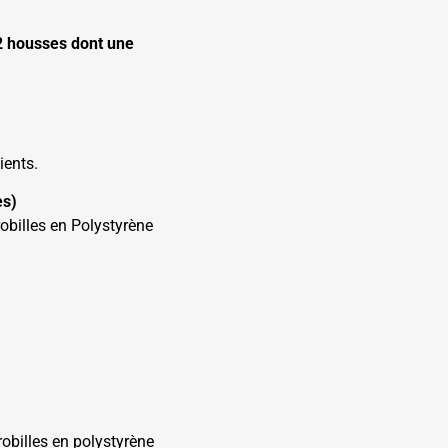
 2 housses dont une
ients.
es)
billes en Polystyrène
crobilles en polystyrène