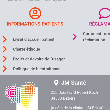
INFORMATIONS PATIENTS
RÉCLAMA
Comment form
Livret d'accueil patient
réclamation
Charte éthique
Droits et devoirs de l'usager
Politique de bientraitance
JM Santé
253 Boulevard Robert Koch
34500 Béziers
(à côté de la clinique St Privat)